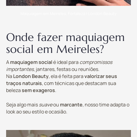
Maquiagem em Meireles, Fortaleza | London Beauty
Onde fazer maquiagem
social em Meireles?
A
maquiagem social
é ideal para
compromissos
importantes
, jantares, festas ou reuniões.
Na
London Beauty
, ela é feita para
valorizar seus
traços naturais
, com técnicas que destacam sua
beleza
sem exageros
.
Seja algo mais
suave
ou
marcante
, nosso time adapta o
look ao seu estilo e ocasião.