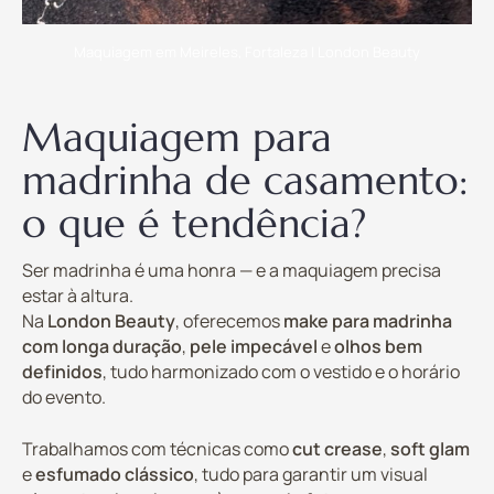
Maquiagem em Meireles, Fortaleza | London Beauty
Maquiagem para
madrinha de casamento:
o que é tendência?
Ser madrinha é uma honra — e a maquiagem precisa
estar à altura.
Na
London Beauty
, oferecemos
make para madrinha
com longa duração
,
pele impecável
e
olhos bem
definidos
, tudo harmonizado com o vestido e o horário
do evento.
Trabalhamos com técnicas como
cut crease
,
soft glam
e
esfumado clássico
, tudo para garantir um visual