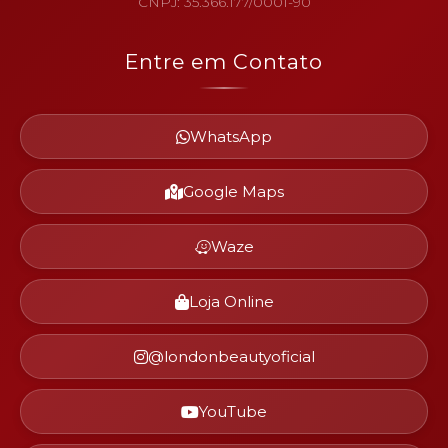
CNPJ: 35.366.177/0001-90
Entre em Contato
WhatsApp
Google Maps
Waze
Loja Online
@londonbeautyoficial
YouTube