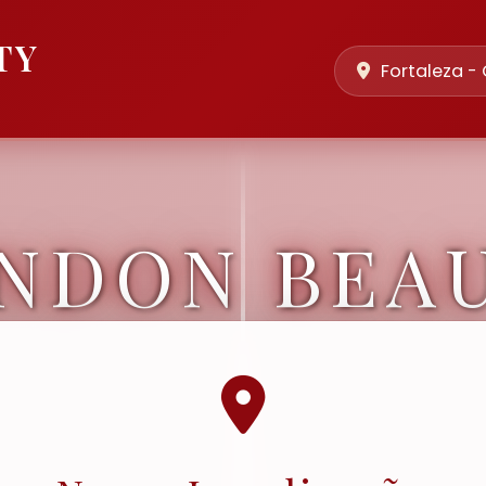
TY
Fortaleza -
NDON BEA