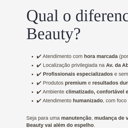
Qual o diferen
Beauty?
✔️ Atendimento com
hora marcada
(pon
✔️ Localização privilegiada na
Av. da A
✔️
Profissionais especializados
e sem
✔️ Produtos
premium
e
resultados du
✔️ Ambiente
climatizado, confortável 
✔️ Atendimento
humanizado
, com foco 
Seja para uma
manutenção
,
mudança de v
Beauty vai além do espelho
.