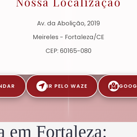
Nossa Localização
Av. da Abolição, 2019
Meireles - Fortaleza/CE
CEP: 60165-080
NDAR
IR PELO WAZE
GOOG
a em Fortaleza: