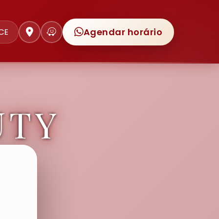
Agendar horário
 CE
UTY