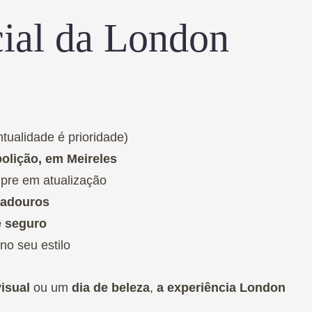
cial da London
tualidade é prioridade)
bolição, em Meireles
pre em atualização
radouros
e seguro
no seu estilo
isual
ou um
dia de beleza
,
a experiência London