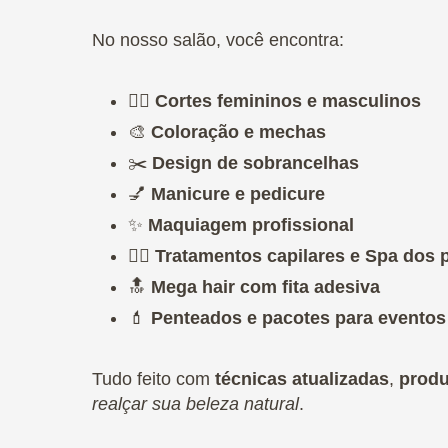
No nosso salão, você encontra:
💇‍♀️
Cortes femininos e masculinos
🎨
Coloração e mechas
✂️
Design de sobrancelhas
💅
Manicure e pedicure
✨
Maquiagem profissional
💆‍♀️
Tratamentos capilares e Spa dos 
🔝
Mega hair com fita adesiva
💄
Penteados e pacotes para eventos
Tudo feito com
técnicas atualizadas
,
produ
realçar sua beleza natural
.