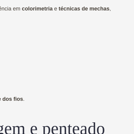
lência em
colorimetria
e
técnicas de mechas
,
 dos fios
.
em e penteado